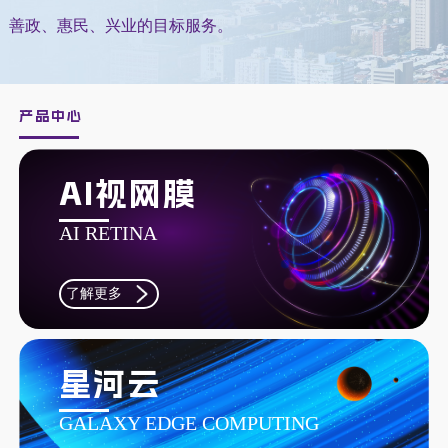
星河云
善政、惠民、兴业的目标服务。
城市大脑
一网统管
产品中心
智慧园区
AI视网膜
软件服务
AI RETINA
爱特算力共享平台
了解更多
视频云平台
爱特云平台
星河云
了解更多
GALAXY EDGE COMPUTING